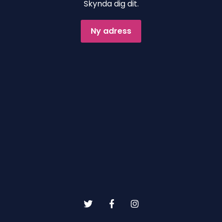
Skynda dig dit.
Ny adress
Get Notified