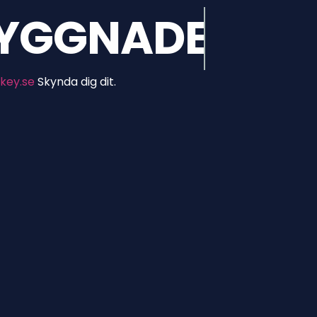
ION
HAR
LÄMN
key.se
Skynda dig dit.
Get Notified