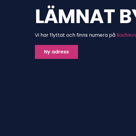
REAL PASS
Vi har flyttat och finns numera på
BadMon
Ny adress